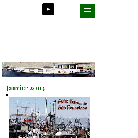
Bill et Nancy
la vie sur une péniche en
France
Janvier 2003